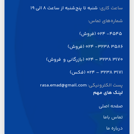
ساعت کاری:
شنبه تا پنج‌شنبه از ساعت 8 الی 19
شماره‌های تماس:
4545- 024 (فروش)
3586 3238- 024 (فروش)
3170 3238 – 024 (بازرگانی و فروش)
3171 3238 – 024 (فکس)
پست الکترونیکی:
rasa.emad@gmail.com
لینک های مهم
صفحه اصلی
تماس باما
درباره ما