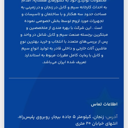
محصولات توليدي خود به كشورهاي همسايه، اقدام
به احداث كارخانه سيم و كابل در زنجان و در زميني به
مساحت حدود سه هكتار و با ساختمان و تاسيسات و
تجهيزات مورد لزوم توسط بخش خصوصي نموده
است . اين شركت با بهره مندي از متخصصين و
مبتكرين برجسته صنعت سيم و كابل شاغل در واحد و
پس از بررسي‌هاي متعدد با انتخاب و خريد بهترين نوع
ماشين آلات خارجي و داخلي قادر به توليد انواع سيم
و كابل با رعايت كامل مقررات مربوط به استاندارد
تعريف شده ايران مي‌باشد.
اطلاعات تماس
آدرس:
زنجان، کیلومتر 5 جاده بیجار، روبروی پلیس‌راه،
انتهای خیابان 20 متری