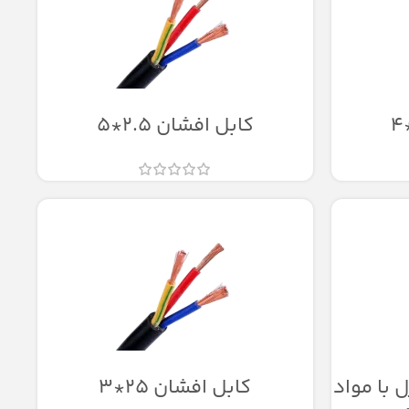
کابل افشان 2.5*5
2.5*7 کنترل با مواد
کابل افشان 25*3