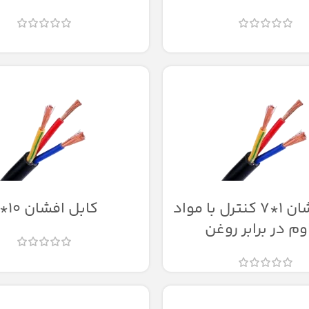
کابل افشان 1*7 کنترل با مواد
کابل افشان 10*2
وم در برابر روغن