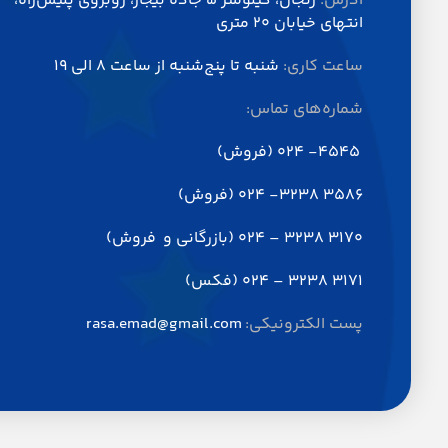
آدرس:
زنجان، کیلومتر 5 جاده بیجار، روبروی پلیس‌راه،
انتهای خیابان 20 متری
ساعت کاری:
شنبه تا پنج‌شنبه از ساعت 8 الی 19
شماره‌های تماس:
4545- 024 (فروش)
3586 3238- 024 (فروش)
3170 3238 – 024 (بازرگانی و فروش)
3171 3238 – 024 (فکس)
پست الکترونیکی:
rasa.emad@gmail.com