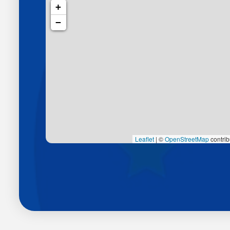
+
−
|
©
OpenStreetMap
contrib