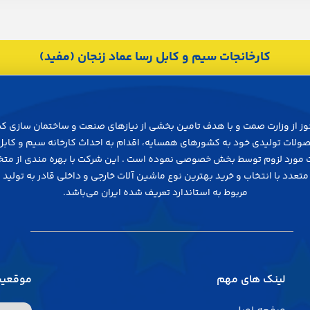
کارخانجات سیم و کابل رسا عماد زنجان (مفید)
138 پس از دريافت مجوز از وزارت صمت و با هدف تامين بخشي از نيازهاي صنعت و ساختمان 
محصولات توليدي خود به كشورهاي همسايه، اقدام به احداث كارخانه سيم و كاب
ات مورد لزوم توسط بخش خصوصي نموده است . اين شركت با بهره مندي از 
تعدد با انتخاب و خريد بهترين نوع ماشين آلات خارجي و داخلي قادر به توليد ا
مربوط به استاندارد تعريف شده ايران مي‌باشد.
لینک های مهم
موقعیت